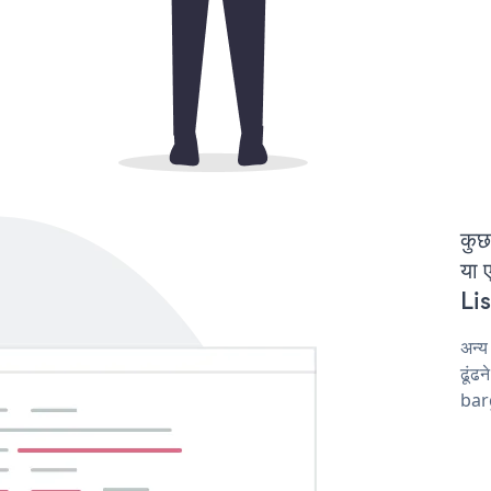
कुछ
या 
Lis
अन्य
ढूंढ
barg