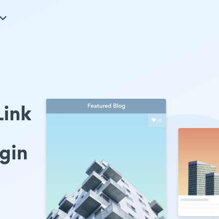
Link
gin