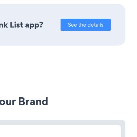
nk List app?
See the details
our Brand