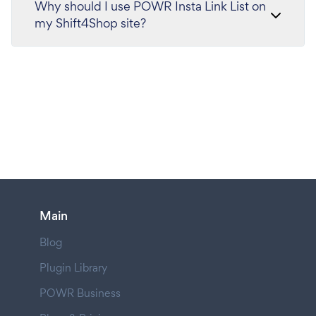
Why should I use POWR Insta Link List on
my Shift4Shop site?
Main
Blog
Plugin Library
POWR Business