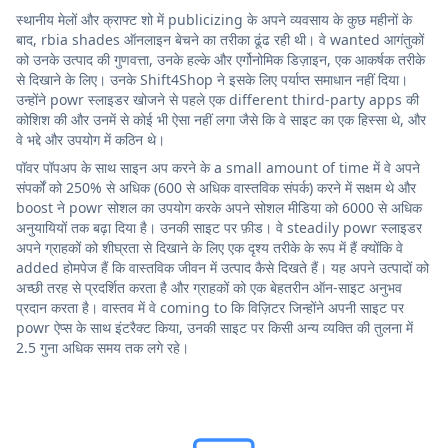
स्थानीय मेलों और क्राफ्ट शो में publicizing के अपने व्यवसाय के कुछ महीनों के
बाद, rbia shades ऑनलाइन बेचने का तरीका ढूंढ रही थी। वे wanted आगंतुकों
को उनके उत्पाद की गुणवत्ता, उनके हल्के और एर्गोनोमिक डिज़ाइन, एक आकर्षक तरीके
से दिखाने के लिए। उनके Shift4Shop ने इसके लिए पर्याप्त समाधान नहीं दिया।
उन्होंने powr स्लाइडर खोजने से पहले एक different third-party apps की
कोशिश की और उनमें से कोई भी ऐसा नहीं लगा जैसे कि वे साइट का एक हिस्सा थे, और
वे भद्दे और उपयोग में कठिन थे।
पॉवर पॉपअप के साथ साइन अप करने के a small amount of time में वे अपने
संपर्कों को 250% से अधिक (600 से अधिक वास्तविक संपर्क) करने में सक्षम थे और
boost ने powr सोशल का उपयोग करके अपने सोशल मीडिया को 6000 से अधिक
अनुयायियों तक बढ़ा दिया है। उनकी साइट पर फ़ीड। वे steadily powr स्लाइडर
अपने ग्राहकों को शीघ्रता से दिखाने के लिए एक दृश्य तरीके के रूप में हैं क्योंकि वे
added होमपेज हैं कि वास्तविक जीवन में उत्पाद कैसे दिखते हैं। यह अपने उत्पादों को
अच्छी तरह से प्रदर्शित करता है और ग्राहकों को एक बेहतरीन ऑन-साइट अनुभव
प्रदान करता है। वास्तव में वे coming to कि विज़िटर जिन्होंने अपनी साइट पर
powr ऐप्स के साथ इंटरैक्ट किया, उनकी साइट पर किसी अन्य व्यक्ति की तुलना में
2.5 गुना अधिक समय तक लगे रहे।