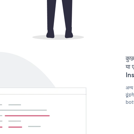
कुछ
या 
Ins
अन्य
ढूंढ
bot