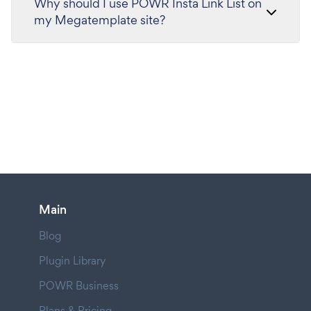
Why should I use POWR Insta Link List on
my Megatemplate site?
Main
Blog
Plugin Library
POWR Business
Plans & Pricing