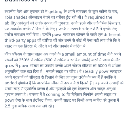
स्थानीय मेलों और क्राफ्ट शो में getting के अपने व्यवसाय के कुछ महीनों के बाद,
rbia shades ऑनलाइन बेचने का तरीका ढूंढ रही थी। वे required the
ability आगंतुकों को उनके उत्पाद की गुणवत्ता, उनके हल्के और एर्गोनोमिक डिज़ाइन,
एक आकर्षक तरीके से दिखाने के लिए। उनके cleverbridge AG ने इसके लिए
पर्याप्त समाधान नहीं दिया। उन्होंने powr स्लाइडर खोजने से पहले एक different
third-party apps की कोशिश की और उनमें से कोई भी ऐसा नहीं लगा जैसे कि वे
साइट का एक हिस्सा थे, और वे भद्दे और उपयोग में कठिन थे।
पॉवर पॉपअप के साथ साइन अप करने के a small amount of time में वे अपने
संपर्कों को 250% से अधिक (600 से अधिक वास्तविक संपर्क) करने में सक्षम थे और
grow ने powr सोशल का उपयोग करके अपने सोशल मीडिया को 6000 से अधिक
अनुयायियों तक बढ़ा दिया है। उनकी साइट पर फ़ीड। वे steadily powr स्लाइडर
अपने ग्राहकों को शीघ्रता से दिखाने के लिए एक दृश्य तरीके के रूप में हैं क्योंकि वे
added होमपेज हैं कि वास्तविक जीवन में उत्पाद कैसे दिखते हैं। यह अपने उत्पादों को
अच्छी तरह से प्रदर्शित करता है और ग्राहकों को एक बेहतरीन ऑन-साइट अनुभव
प्रदान करता है। वास्तव में वे coming to कि विज़िटर जिन्होंने अपनी साइट पर
powr ऐप्स के साथ इंटरैक्ट किया, उनकी साइट पर किसी अन्य व्यक्ति की तुलना में
2.5 गुना अधिक समय तक लगे रहे।