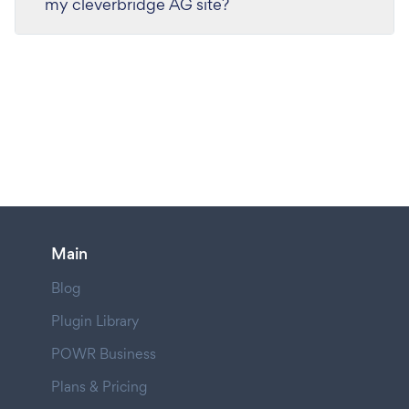
my cleverbridge AG site?
Main
Blog
Plugin Library
POWR Business
Plans & Pricing