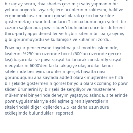
birkaç ay sonra, rbia shades çevrimiçi satış yapmanın bir
yolunu arıyordu. ziyaretçilere ürünlerinin kalitesini, hafif ve
ergonomik tasarımlarını görsel olarak çekici bir şekilde
göstermek için wanted. onların Ticimax bunun için yeterli bir
çözüm sağlamadı. powr slider'ı bulmadan önce bir different
third-party apps denediler ve hiçbiri sitenin bir parçasıymış
gibi görünmüyordu ve kullanışsız ve kullanımı zordu.
Powr açılır penceresine kaydolma just months işleminde,
kişilerini %250'nin üzerinde boost (600'ün üzerinde gerçek
kişi) başardılar ve powr sosyal kullanarak constantly sosyal
medyalarını 6000'den fazla takipçiye ulaştırdılar. kendi
sitelerinde besleyin. ürünlerin gerçek hayatta nasıl
göründüğünü ana sayfada added olarak müşterilerine hızlı
bir şekilde göstermenin görsel bir yolu olarak coming to powr
slider. ürünlerini iyi bir şekilde sergiliyor ve müşterilere
mükemmel bir yerinde deneyim yaşatıyor. aslında, sitelerinde
powr uygulamalarıyla etkileşime giren ziyaretçilerin
sitelerindeki diğer kişilerden 2,5 kat daha uzun süre
etkileşimde bulundukları reported.