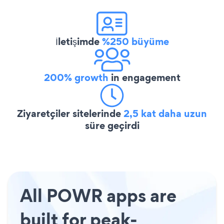
İletişimde
%250 büyüme
200% growth
in engagement
Ziyaretçiler sitelerinde
2,5 kat daha uzun
süre geçirdi
All POWR apps are
built for peak-