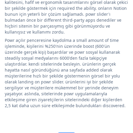
kalitesini, hafif ve ergonomik tasarımlarını görsel olarak çekici
bir şekilde göstermek için required the ability. onların Notion
bunun için yeterli bir çözüm sağlamadı. powr slider'ı
bulmadan önce bir different third-party apps denediler ve
hiçbiri sitenin bir parçasıymış gibi görünmüyordu ve
kullanışsız ve kullanımı zordu.
Powr açılır penceresine kaydolma a small amount of time
işleminde, kişilerini %250'nin üzerinde boost (600'ün
üzerinde gerçek kişi) başardılar ve powr sosyal kullanarak
steadily sosyal medyalarını 6000'den fazla takipçiye
ulaştırdılar. kendi sitelerinde besleyin. ürünlerin gerçek
hayatta nasıl göründüğünü ana sayfada added olarak
müşterilerine hızlı bir şekilde göstermenin görsel bir yolu
olarak landing on powr slider. ürünlerini iyi bir şekilde
sergiliyor ve müşterilere mükemmel bir yerinde deneyim
yaşatıyor. aslında, sitelerinde powr uygulamalarıyla
etkileşime giren ziyaretçilerin sitelerindeki diğer kişilerden
2,5 kat daha uzun süre etkileşimde bulundukları discovered.