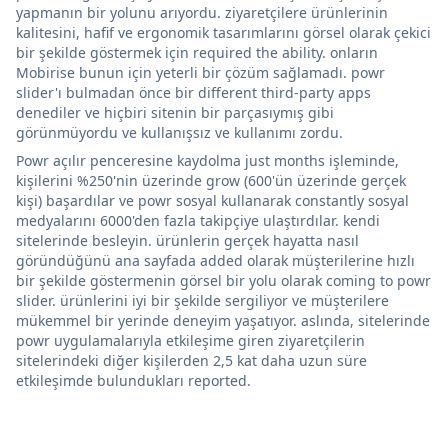
yapmanın bir yolunu arıyordu. ziyaretçilere ürünlerinin
kalitesini, hafif ve ergonomik tasarımlarını görsel olarak çekici
bir şekilde göstermek için required the ability. onların
Mobirise bunun için yeterli bir çözüm sağlamadı. powr
slider'ı bulmadan önce bir different third-party apps
denediler ve hiçbiri sitenin bir parçasıymış gibi
görünmüyordu ve kullanışsız ve kullanımı zordu.
Powr açılır penceresine kaydolma just months işleminde,
kişilerini %250'nin üzerinde grow (600'ün üzerinde gerçek
kişi) başardılar ve powr sosyal kullanarak constantly sosyal
medyalarını 6000'den fazla takipçiye ulaştırdılar. kendi
sitelerinde besleyin. ürünlerin gerçek hayatta nasıl
göründüğünü ana sayfada added olarak müşterilerine hızlı
bir şekilde göstermenin görsel bir yolu olarak coming to powr
slider. ürünlerini iyi bir şekilde sergiliyor ve müşterilere
mükemmel bir yerinde deneyim yaşatıyor. aslında, sitelerinde
powr uygulamalarıyla etkileşime giren ziyaretçilerin
sitelerindeki diğer kişilerden 2,5 kat daha uzun süre
etkileşimde bulundukları reported.