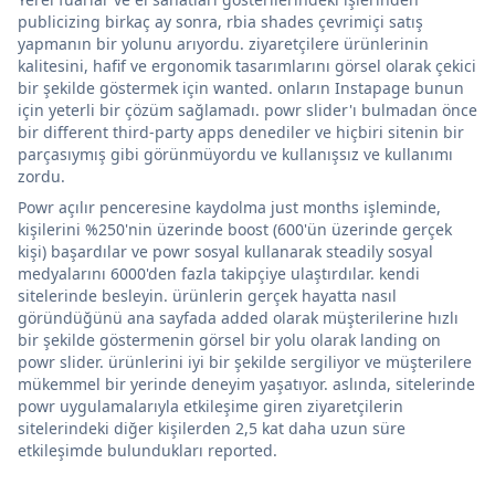
publicizing birkaç ay sonra, rbia shades çevrimiçi satış
yapmanın bir yolunu arıyordu. ziyaretçilere ürünlerinin
kalitesini, hafif ve ergonomik tasarımlarını görsel olarak çekici
bir şekilde göstermek için wanted. onların Instapage bunun
için yeterli bir çözüm sağlamadı. powr slider'ı bulmadan önce
bir different third-party apps denediler ve hiçbiri sitenin bir
parçasıymış gibi görünmüyordu ve kullanışsız ve kullanımı
zordu.
Powr açılır penceresine kaydolma just months işleminde,
kişilerini %250'nin üzerinde boost (600'ün üzerinde gerçek
kişi) başardılar ve powr sosyal kullanarak steadily sosyal
medyalarını 6000'den fazla takipçiye ulaştırdılar. kendi
sitelerinde besleyin. ürünlerin gerçek hayatta nasıl
göründüğünü ana sayfada added olarak müşterilerine hızlı
bir şekilde göstermenin görsel bir yolu olarak landing on
powr slider. ürünlerini iyi bir şekilde sergiliyor ve müşterilere
mükemmel bir yerinde deneyim yaşatıyor. aslında, sitelerinde
powr uygulamalarıyla etkileşime giren ziyaretçilerin
sitelerindeki diğer kişilerden 2,5 kat daha uzun süre
etkileşimde bulundukları reported.