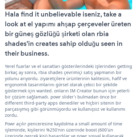
Hala find it unbelievable iseniz, take a
look at el yapımı ahşap çerçeveler üreten
bir güneş gözlüğü şirketi olan rbia
shades'in creates sahip olduğu seen in
their business.
Yerel fuarlar ve el sanatları gösterilerindeki işlerinden getting
birkaç ay sonra, rbia shades çevrimiçi satış yapmanın bir
yolunu arıyordu. ziyaretçilere ürünlerinin kalitesini, hafif ve
ergonomik tasarımlarını görsel olarak çekici bir şekilde
göstermek için wanted. onların IM Creator bunun için yeterli
bir çözüm sağlamadı. powr slider'ı bulmadan önce bir
different third-party apps denediler ve hiçbiri sitenin bir
parçasıymış gibi görünmüyordu ve kullanışsız ve kullanımı
zordu.
Powr açılır penceresine kaydolma a small amount of time
işleminde, kişilerini %250'nin üzerinde boost (600'ün
üzerinde gerçek kişi) başardılar ve powr sosyal kullanarak