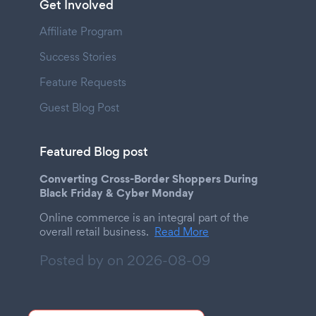
Get Involved
Affiliate Program
Success Stories
Feature Requests
Guest Blog Post
Featured Blog post
Converting Cross-Border Shoppers During
Black Friday & Cyber Monday
Online commerce is an integral part of the
overall retail business.
Read More
Posted by on
2026-08-09