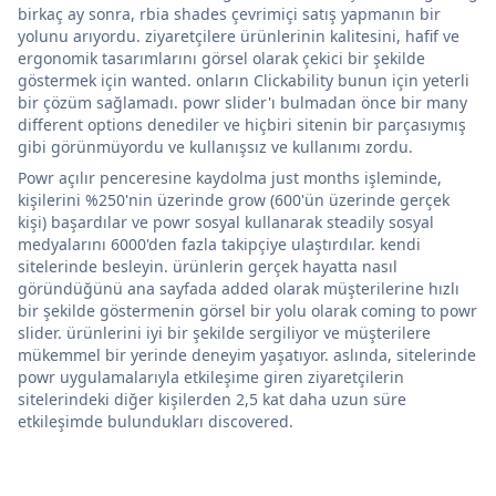
birkaç ay sonra, rbia shades çevrimiçi satış yapmanın bir
yolunu arıyordu. ziyaretçilere ürünlerinin kalitesini, hafif ve
ergonomik tasarımlarını görsel olarak çekici bir şekilde
göstermek için wanted. onların Clickability bunun için yeterli
bir çözüm sağlamadı. powr slider'ı bulmadan önce bir many
different options denediler ve hiçbiri sitenin bir parçasıymış
gibi görünmüyordu ve kullanışsız ve kullanımı zordu.
Powr açılır penceresine kaydolma just months işleminde,
kişilerini %250'nin üzerinde grow (600'ün üzerinde gerçek
kişi) başardılar ve powr sosyal kullanarak steadily sosyal
medyalarını 6000'den fazla takipçiye ulaştırdılar. kendi
sitelerinde besleyin. ürünlerin gerçek hayatta nasıl
göründüğünü ana sayfada added olarak müşterilerine hızlı
bir şekilde göstermenin görsel bir yolu olarak coming to powr
slider. ürünlerini iyi bir şekilde sergiliyor ve müşterilere
mükemmel bir yerinde deneyim yaşatıyor. aslında, sitelerinde
powr uygulamalarıyla etkileşime giren ziyaretçilerin
sitelerindeki diğer kişilerden 2,5 kat daha uzun süre
etkileşimde bulundukları discovered.