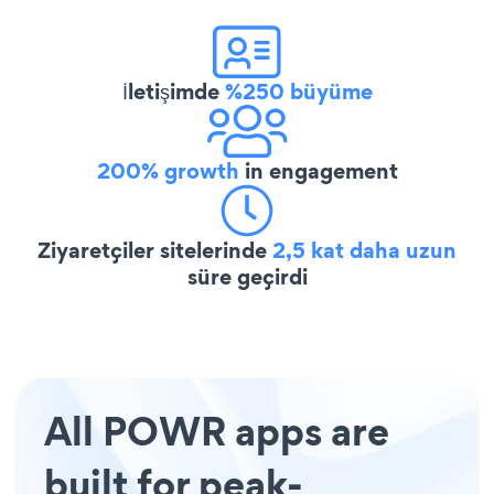
İletişimde
%250 büyüme
200% growth
in engagement
Ziyaretçiler sitelerinde
2,5 kat daha uzun
süre geçirdi
All POWR apps are
built for peak-