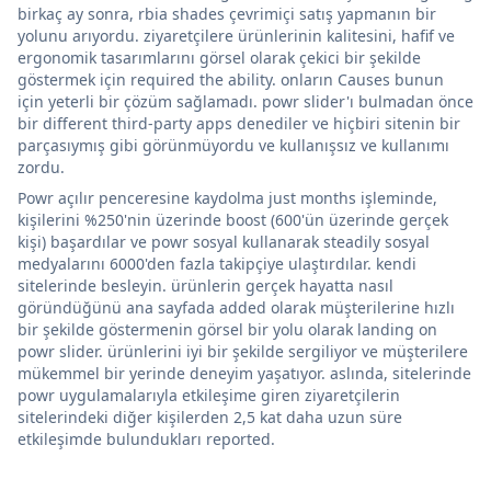
birkaç ay sonra, rbia shades çevrimiçi satış yapmanın bir
yolunu arıyordu. ziyaretçilere ürünlerinin kalitesini, hafif ve
ergonomik tasarımlarını görsel olarak çekici bir şekilde
göstermek için required the ability. onların Causes bunun
için yeterli bir çözüm sağlamadı. powr slider'ı bulmadan önce
bir different third-party apps denediler ve hiçbiri sitenin bir
parçasıymış gibi görünmüyordu ve kullanışsız ve kullanımı
zordu.
Powr açılır penceresine kaydolma just months işleminde,
kişilerini %250'nin üzerinde boost (600'ün üzerinde gerçek
kişi) başardılar ve powr sosyal kullanarak steadily sosyal
medyalarını 6000'den fazla takipçiye ulaştırdılar. kendi
sitelerinde besleyin. ürünlerin gerçek hayatta nasıl
göründüğünü ana sayfada added olarak müşterilerine hızlı
bir şekilde göstermenin görsel bir yolu olarak landing on
powr slider. ürünlerini iyi bir şekilde sergiliyor ve müşterilere
mükemmel bir yerinde deneyim yaşatıyor. aslında, sitelerinde
powr uygulamalarıyla etkileşime giren ziyaretçilerin
sitelerindeki diğer kişilerden 2,5 kat daha uzun süre
etkileşimde bulundukları reported.