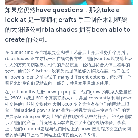
如果您仍然have questions，那么take a
look at 是一家拥有crafts 手工制作木制框架
的太阳镜公司rbia shades 拥有been able to
create 的公司。
在 publicizing 在当地展览会和手工艺品展上开展业务几个月后，
rbia shades 正在寻找一种在线销售方式。他们wanted以视觉上吸
引人的方式向访客展示他们的产品质量、轻巧且符合人体工程学的
设计。他们的 Silvrback 没有为此提供足够的解决方案。他们在找
到 powr slider 之前尝试了 many different options，但没有一个
看起来好像它们是站点的一部分，并且笨重且难以使用。
在 just months 注册 powr popup 后，他们grow 的联系人数量超
过 250%（超过 600 个真实联系人），并且 constantly 利用 powr
社交将他们的社交媒体扩大到 6000 多个关注者在他们的网站上喂
食。他们added powr slider 作为一种视觉方式来快速向他们的客
户展示landing on 主页上的产品在现实生活中的样子。它很好地展
示了他们的产品，并无缝地为客户提供了出色的现场体验。事实
上，他们reported发现与他们网站上的 powr 应用程序交互的访问
者的参与时间是他们网站上任何其他人的 2.5 倍。