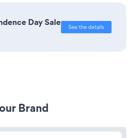
endence Day Sale
See the details
our Brand