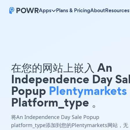
Apps
Plans & Pricing
About
Resources
在您的网站上嵌入 An
Independence Day Sa
Popup
Plentymarkets
Platform_type 。
将An Independence Day Sale Popup
platform_type添加到您的Plentymarkets网站，无