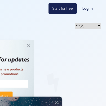
Start for free
Log In