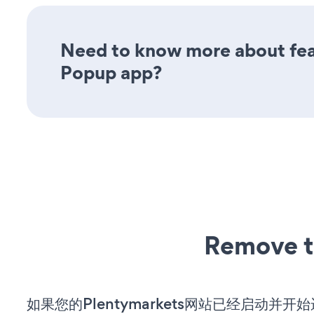
Need to know more about feat
Popup app?
Remove t
如果您的Plentymarkets网站已经启动并开