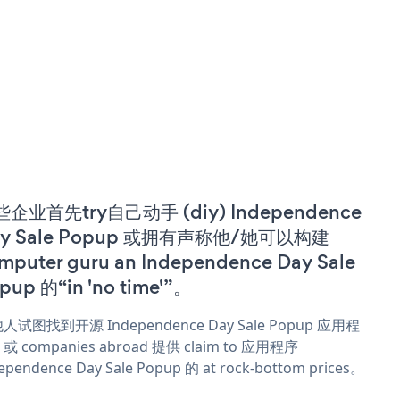
企业首先try自己动手 (diy) Independence
ay Sale Popup 或拥有声称他/她可以构建
mputer guru an Independence Day Sale
pup 的“in 'no time'”。
人试图找到开源 Independence Day Sale Popup 应用程
或 companies abroad 提供 claim to 应用程序
ependence Day Sale Popup 的 at rock-bottom prices。