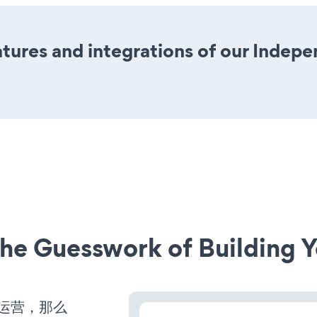
ures and integrations of our Indep
he Guesswork of Building Y
始运营，那么