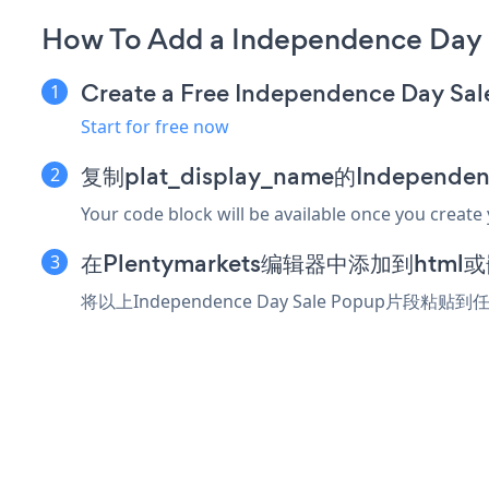
How To Add a Independence Day 
Create a Free Independence Day Sa
Start for free now
复制plat_display_name的Independe
Your code block will be available once you create
在Plentymarkets编辑器中添加到htm
将以上Independence Day Sale Popup片段粘