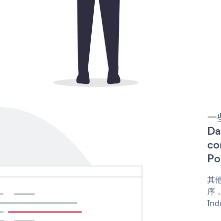
一些
D
co
Po
其他
序，
Ind