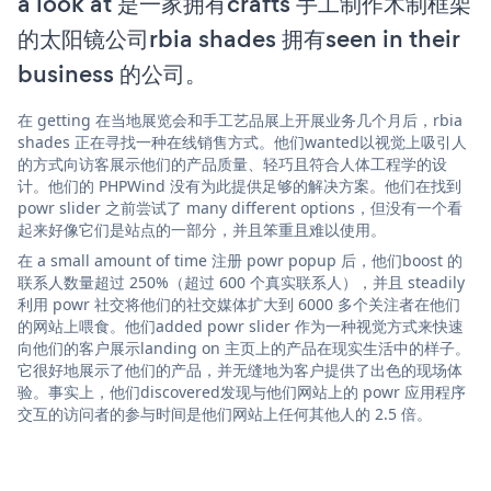
a look at 是一家拥有crafts 手工制作木制框架
的太阳镜公司rbia shades 拥有seen in their
business 的公司。
在 getting 在当地展览会和手工艺品展上开展业务几个月后，rbia
shades 正在寻找一种在线销售方式。他们wanted以视觉上吸引人
的方式向访客展示他们的产品质量、轻巧且符合人体工程学的设
计。他们的 PHPWind 没有为此提供足够的解决方案。他们在找到
powr slider 之前尝试了 many different options，但没有一个看
起来好像它们是站点的一部分，并且笨重且难以使用。
在 a small amount of time 注册 powr popup 后，他们boost 的
联系人数量超过 250%（超过 600 个真实联系人），并且 steadily
利用 powr 社交将他们的社交媒体扩大到 6000 多个关注者在他们
的网站上喂食。他们added powr slider 作为一种视觉方式来快速
向他们的客户展示landing on 主页上的产品在现实生活中的样子。
它很好地展示了他们的产品，并无缝地为客户提供了出色的现场体
验。事实上，他们discovered发现与他们网站上的 powr 应用程序
交互的访问者的参与时间是他们网站上任何其他人的 2.5 倍。