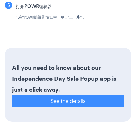
打开POWR编辑器
1.在“POWR编辑器”窗口中，单击“上
一步”
。
All you need to know about our
Independence Day Sale Popup app is
just a click away.
See the details