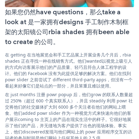
如果您仍然have questions，那么take a
look at 是一家拥有designs 手工制作木制框
架的太阳镜公司rbia shades 拥有been able
to create 的公司。
在 getting 在当地展览会和手工艺品展上开展业务几个月后，rbia
shades 正在寻找一种在线销售方式。他们wanted以视觉上吸引人
的方式向访客展示他们的产品质量、轻巧且符合人体工程学的设
计。他们的 Facebook 没有为此提供足够的解决方案。他们在找到
powr slider 之前尝试了 different third-party apps，但没有一个
看起来好像它们是站点的一部分，并且笨重且难以使用。
在 just months 注册 powr popup 后，他们grow 的联系人数量超
过 250%（超过 600 个真实联系人），并且 steadily 利用 powr 社
交将他们的社交媒体扩大到 6000 多个关注者在他们的网站上喂
食。他们added powr slider 作为一种视觉方式来快速向他们的客
户展示coming to 主页上的产品在现实生活中的样子。它很好地展
示了他们的产品，并无缝地为客户提供了出色的现场体验。事实
上，他们discovered发现与他们网站上的 powr 应用程序交互的访
问者的参与时间是他们网站上任何其他人的 2.5 倍。