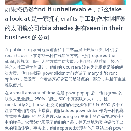
如果您仍然find it unbelievable，那么take
a look at 是一家拥有crafts 手工制作木制框架
的太阳镜公司rbia shades 拥有seen in their
business 的公司。
在 publicizing 在当地展览会和手工艺品展上开展业务几个月后，
rbia shades 正在寻找一种在线销售方式。他们required the
ability以视觉上吸引人的方式向访客展示他们的产品质量、轻巧且
符合人体工程学的设计。他们的 Coursera 没有为此提供足够的解
决方案。他们在找到 powr slider 之前尝试了 many different
options，但没有一个看起来好像它们是站点的一部分，并且笨重且
难以使用。
在 a small amount of time 注册 powr popup 后，他们grow 的
联系人数量超过 250%（超过 600 个真实联系人），并且
constantly 利用 powr 社交将他们的社交媒体扩大到 6000 多个关
注者在他们的网站上喂食。他们added powr slider 作为一种视觉
方式来快速向他们的客户展示landing on 主页上的产品在现实生活
中的样子。它很好地展示了他们的产品，并无缝地为客户提供了出
色的现场体验。事实上，他们reported发现与他们网站上的 powr