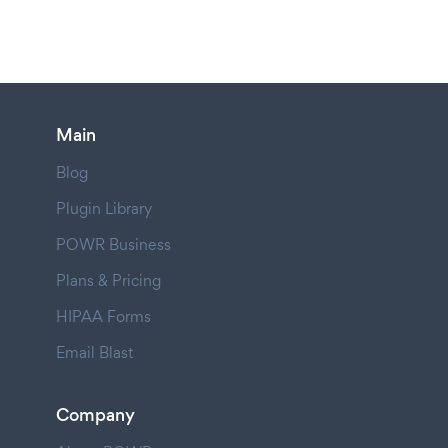
Main
Blog
Plugin Library
POWR Business
Plans & Pricing
HIPAA Forms
Email Blast
Company