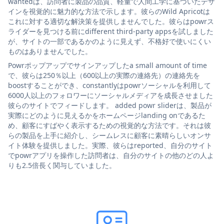
wantedは、訪問者に製品の品質、軽量で人間工学に基づいたデザ
インを視覚的に魅力的な方法で示します。彼らのWild Apricotは
これに対する適切な解決策を提供しませんでした。彼らはpowrス
ライダーを見つける前にdifferent third-party appsを試しました
が、サイトの一部であるかのように見えず、不格好で使いにくい
ものはありませんでした。
Powrポップアップでサインアップしたa small amount of time
で、彼らは250％以上（600以上の実際の連絡先）の連絡先を
boostすることができ、constantlyはpowrソーシャルを利用して
6000人以上のフォロワーにソーシャルメディアを成長させました
彼らのサイトでフィードします。 added powr sliderは、製品が
実際にどのように見えるかをホームページlanding onであるた
め、顧客にすばやく表示するための視覚的な方法です。それは彼
らの製品を上手に紹介し、シームレスに顧客に素晴らしいオンサ
イト体験を提供しました。実際、彼らはreported、自分のサイト
でpowrアプリを操作した訪問者は、自分のサイトの他のどの人よ
りも2.5倍長く関与していました。