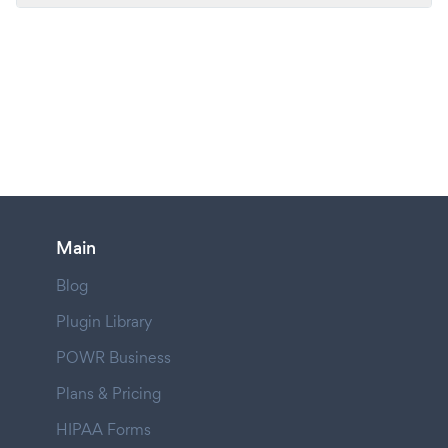
Main
Blog
Plugin Library
POWR Business
Plans & Pricing
HIPAA Forms