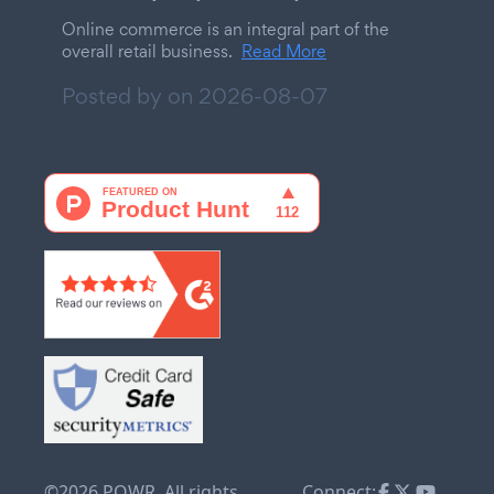
Online commerce is an integral part of the
overall retail business.
Read More
Posted by on
2026-08-07
©2026 POWR. All rights
Connect: