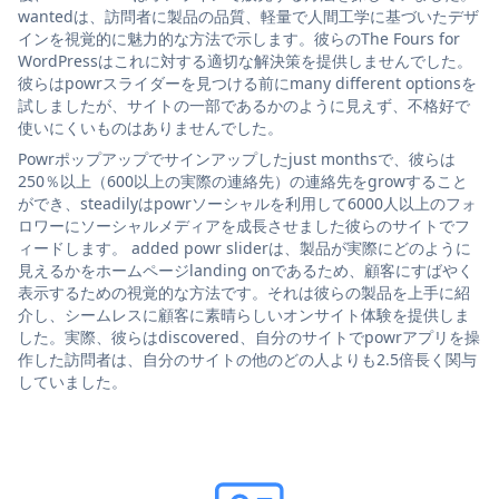
wantedは、訪問者に製品の品質、軽量で人間工学に基づいたデザ
インを視覚的に魅力的な方法で示します。彼らのThe Fours for
WordPressはこれに対する適切な解決策を提供しませんでした。
彼らはpowrスライダーを見つける前にmany different optionsを
試しましたが、サイトの一部であるかのように見えず、不格好で
使いにくいものはありませんでした。
Powrポップアップでサインアップしたjust monthsで、彼らは
250％以上（600以上の実際の連絡先）の連絡先をgrowすること
ができ、steadilyはpowrソーシャルを利用して6000人以上のフォ
ロワーにソーシャルメディアを成長させました彼らのサイトでフ
ィードします。 added powr sliderは、製品が実際にどのように
見えるかをホームページlanding onであるため、顧客にすばやく
表示するための視覚的な方法です。それは彼らの製品を上手に紹
介し、シームレスに顧客に素晴らしいオンサイト体験を提供しま
した。実際、彼らはdiscovered、自分のサイトでpowrアプリを操
作した訪問者は、自分のサイトの他のどの人よりも2.5倍長く関与
していました。