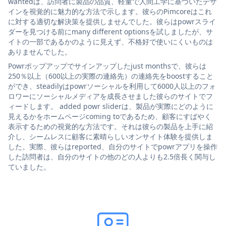
wantedは、訪問者に製品の品質、軽量で人間工学に基づいたデザ
インを視覚的に魅力的な方法で示します。彼らのPimcoreはこれ
に対する適切な解決策を提供しませんでした。彼らはpowrスライ
ダーを見つける前にmany different optionsを試しましたが、サ
イトの一部であるかのように見えず、不格好で使いにくいものは
ありませんでした。
Powrポップアップでサインアップしたjust monthsで、彼らは
250％以上（600以上の実際の連絡先）の連絡先をboostすること
ができ、steadilyはpowrソーシャルを利用して6000人以上のフォ
ロワーにソーシャルメディアを成長させました彼らのサイトでフ
ィードします。 added powr sliderは、製品が実際にどのように
見えるかをホームページcoming toであるため、顧客にすばやく
表示するための視覚的な方法です。それは彼らの製品を上手に紹
介し、シームレスに顧客に素晴らしいオンサイト体験を提供しま
した。実際、彼らはreported、自分のサイトでpowrアプリを操作
した訪問者は、自分のサイトの他のどの人よりも2.5倍長く関与し
ていました。