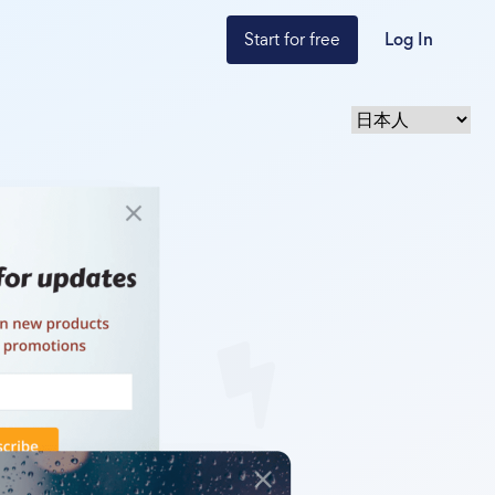
Start for free
Log In