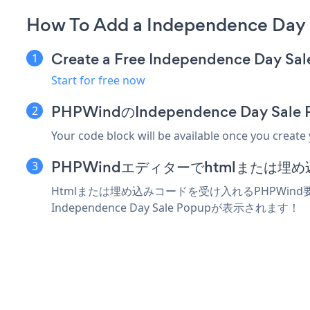
How To Add a Independence Day
Create a Free Independence Day Sa
Start for free now
PHPWindのIndependence Day 
Your code block will be available once you create
PHPWindエディターでhtmlまたは
Htmlまたは埋め込みコードを受け入れるPHPWind要
Independence Day Sale Popupが表示されます！