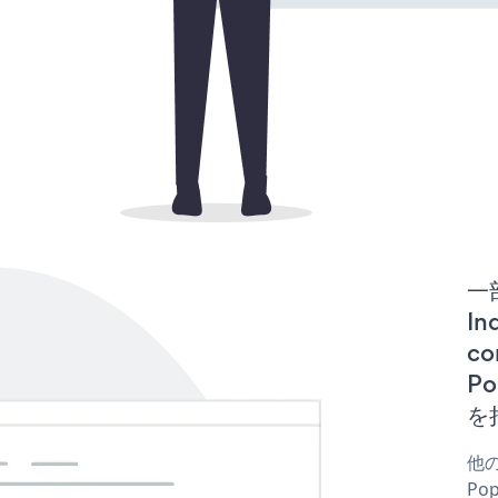
一
In
co
P
を
他の
Po