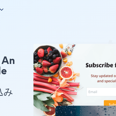
An
le
め込み