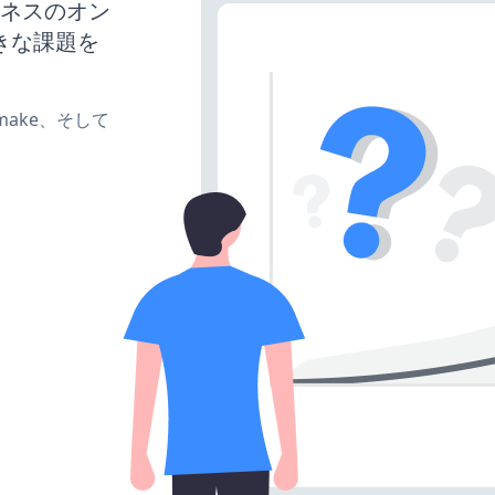
ジネスのオン
きな課題を
e、make、そして