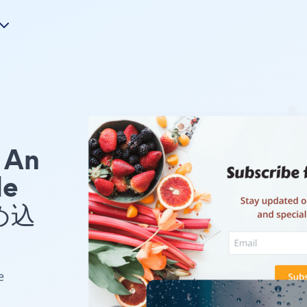
An
le
め込
e