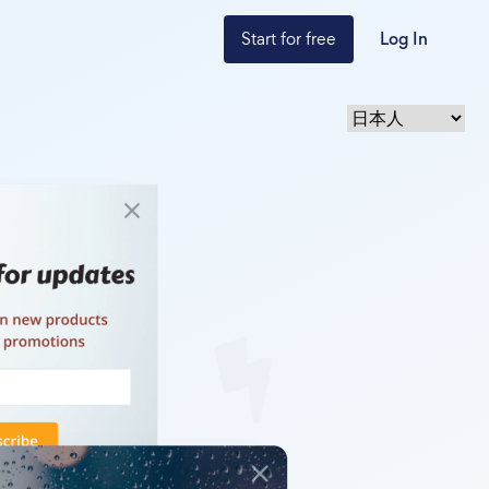
Start for free
Log In