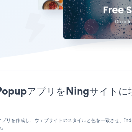
 Sale PopupアプリをNing
 Ningアプリを作成し、ウェブサイトのスタイルと色を一致させ、Indepe
点。