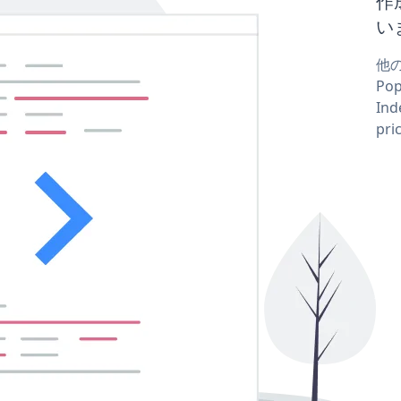
作
い
他の
Po
Ind
pr