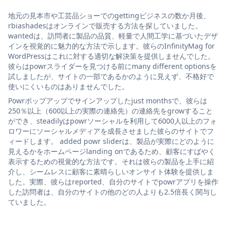
地元の見本市や工芸品ショーでのgettingビジネスの数か月後、
rbiashadesはオンラインで販売する方法を探していました。
wantedは、訪問者に製品の品質、軽量で人間工学に基づいたデザ
インを視覚的に魅力的な方法で示します。彼らのInfinityMag for
WordPressはこれに対する適切な解決策を提供しませんでした。
彼らはpowrスライダーを見つける前にmany different optionsを
試しましたが、サイトの一部であるかのように見えず、不格好で
使いにくいものはありませんでした。
Powrポップアップでサインアップしたjust monthsで、彼らは
250％以上（600以上の実際の連絡先）の連絡先をgrowすること
ができ、steadilyはpowrソーシャルを利用して6000人以上のフォ
ロワーにソーシャルメディアを成長させました彼らのサイトでフ
ィードします。 added powr sliderは、製品が実際にどのように
見えるかをホームページlanding onであるため、顧客にすばやく
表示するための視覚的な方法です。それは彼らの製品を上手に紹
介し、シームレスに顧客に素晴らしいオンサイト体験を提供しま
した。実際、彼らはreported、自分のサイトでpowrアプリを操作
した訪問者は、自分のサイトの他のどの人よりも2.5倍長く関与し
ていました。