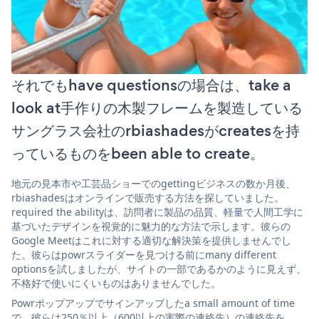
それでもhave questionsの場合は、take a
look at手作りの木製フレームを製造している
サングラス会社のrbiashadesがcreatesを持
っているものをbeen able to create。
地元の見本市や工芸品ショーでのgettingビジネスの数か月後、
rbiashadesはオンラインで販売する方法を探していました。
required the abilityは、訪問者に製品の品質、軽量で人間工学に
基づいたデザインを視覚的に魅力的な方法で示します。彼らの
Google Meetはこれに対する適切な解決策を提供しませんでし
た。彼らはpowrスライダーを見つける前にmany different
optionsを試しましたが、サイトの一部であるかのように見えず、
不格好で使いにくいものはありませんでした。
Powrポップアップでサインアップしたa small amount of time
で、彼らは250％以上（600以上の実際の連絡先）の連絡先を