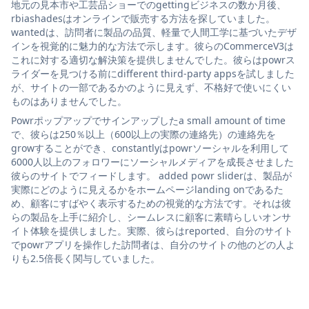
地元の見本市や工芸品ショーでのgettingビジネスの数か月後、
rbiashadesはオンラインで販売する方法を探していました。
wantedは、訪問者に製品の品質、軽量で人間工学に基づいたデザ
インを視覚的に魅力的な方法で示します。彼らのCommerceV3は
これに対する適切な解決策を提供しませんでした。彼らはpowrス
ライダーを見つける前にdifferent third-party appsを試しました
が、サイトの一部であるかのように見えず、不格好で使いにくい
ものはありませんでした。
Powrポップアップでサインアップしたa small amount of time
で、彼らは250％以上（600以上の実際の連絡先）の連絡先を
growすることができ、constantlyはpowrソーシャルを利用して
6000人以上のフォロワーにソーシャルメディアを成長させました
彼らのサイトでフィードします。 added powr sliderは、製品が
実際にどのように見えるかをホームページlanding onであるた
め、顧客にすばやく表示するための視覚的な方法です。それは彼
らの製品を上手に紹介し、シームレスに顧客に素晴らしいオンサ
イト体験を提供しました。実際、彼らはreported、自分のサイト
でpowrアプリを操作した訪問者は、自分のサイトの他のどの人よ
りも2.5倍長く関与していました。