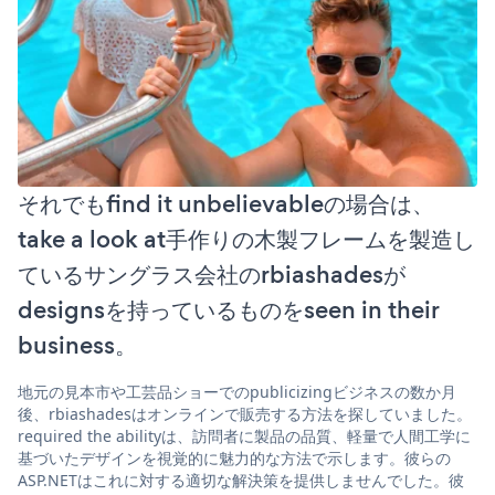
それでもfind it unbelievableの場合は、
take a look at手作りの木製フレームを製造し
ているサングラス会社のrbiashadesが
designsを持っているものをseen in their
business。
地元の見本市や工芸品ショーでのpublicizingビジネスの数か月
後、rbiashadesはオンラインで販売する方法を探していました。
required the abilityは、訪問者に製品の品質、軽量で人間工学に
基づいたデザインを視覚的に魅力的な方法で示します。彼らの
ASP.NETはこれに対する適切な解決策を提供しませんでした。彼