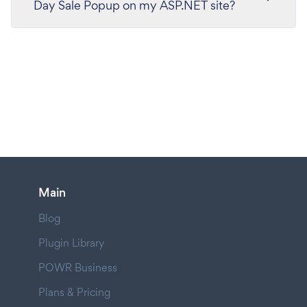
Day Sale Popup on my ASP.NET site?
Main
Blog
Plugin Library
POWR Business
Plans & Pricing