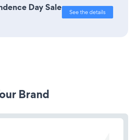
endence Day Sale
See the details
our Brand