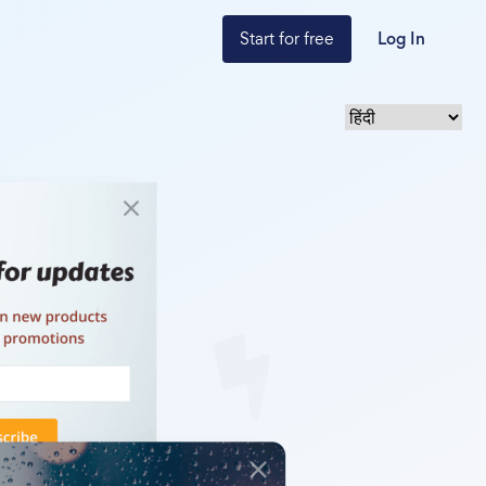
Start for free
Log In