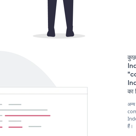
कुछ
In
"co
In
का 
अन्
comp
Ind
हैं।