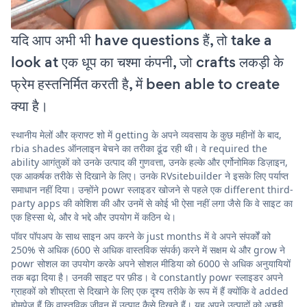
यदि आप अभी भी have questions हैं, तो take a
look at एक धूप का चश्मा कंपनी, जो crafts लकड़ी के
फ्रेम हस्तनिर्मित करती है, में been able to create
क्या है।
स्थानीय मेलों और क्राफ्ट शो में getting के अपने व्यवसाय के कुछ महीनों के बाद,
rbia shades ऑनलाइन बेचने का तरीका ढूंढ रही थी। वे required the
ability आगंतुकों को उनके उत्पाद की गुणवत्ता, उनके हल्के और एर्गोनोमिक डिज़ाइन,
एक आकर्षक तरीके से दिखाने के लिए। उनके RVsitebuilder ने इसके लिए पर्याप्त
समाधान नहीं दिया। उन्होंने powr स्लाइडर खोजने से पहले एक different third-
party apps की कोशिश की और उनमें से कोई भी ऐसा नहीं लगा जैसे कि वे साइट का
एक हिस्सा थे, और वे भद्दे और उपयोग में कठिन थे।
पॉवर पॉपअप के साथ साइन अप करने के just months में वे अपने संपर्कों को
250% से अधिक (600 से अधिक वास्तविक संपर्क) करने में सक्षम थे और grow ने
powr सोशल का उपयोग करके अपने सोशल मीडिया को 6000 से अधिक अनुयायियों
तक बढ़ा दिया है। उनकी साइट पर फ़ीड। वे constantly powr स्लाइडर अपने
ग्राहकों को शीघ्रता से दिखाने के लिए एक दृश्य तरीके के रूप में हैं क्योंकि वे added
होमपेज हैं कि वास्तविक जीवन में उत्पाद कैसे दिखते हैं। यह अपने उत्पादों को अच्छी