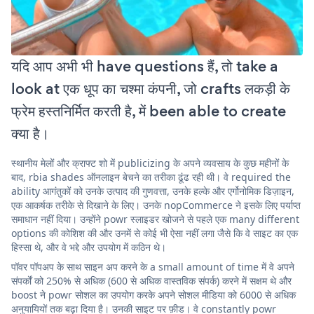
यदि आप अभी भी have questions हैं, तो take a
look at एक धूप का चश्मा कंपनी, जो crafts लकड़ी के
फ्रेम हस्तनिर्मित करती है, में been able to create
क्या है।
स्थानीय मेलों और क्राफ्ट शो में publicizing के अपने व्यवसाय के कुछ महीनों के
बाद, rbia shades ऑनलाइन बेचने का तरीका ढूंढ रही थी। वे required the
ability आगंतुकों को उनके उत्पाद की गुणवत्ता, उनके हल्के और एर्गोनोमिक डिज़ाइन,
एक आकर्षक तरीके से दिखाने के लिए। उनके nopCommerce ने इसके लिए पर्याप्त
समाधान नहीं दिया। उन्होंने powr स्लाइडर खोजने से पहले एक many different
options की कोशिश की और उनमें से कोई भी ऐसा नहीं लगा जैसे कि वे साइट का एक
हिस्सा थे, और वे भद्दे और उपयोग में कठिन थे।
पॉवर पॉपअप के साथ साइन अप करने के a small amount of time में वे अपने
संपर्कों को 250% से अधिक (600 से अधिक वास्तविक संपर्क) करने में सक्षम थे और
boost ने powr सोशल का उपयोग करके अपने सोशल मीडिया को 6000 से अधिक
अनुयायियों तक बढ़ा दिया है। उनकी साइट पर फ़ीड। वे constantly powr