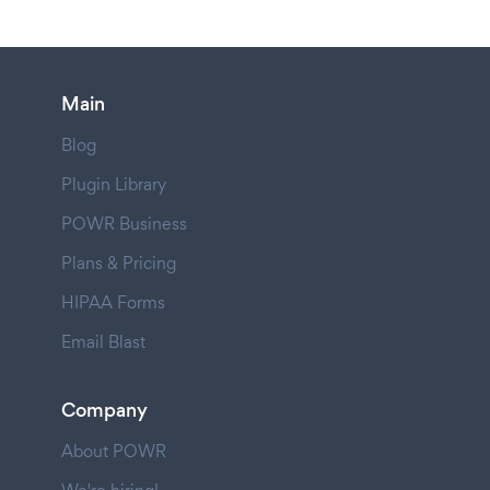
Main
Blog
Plugin Library
POWR Business
Plans & Pricing
HIPAA Forms
Email Blast
Company
About POWR