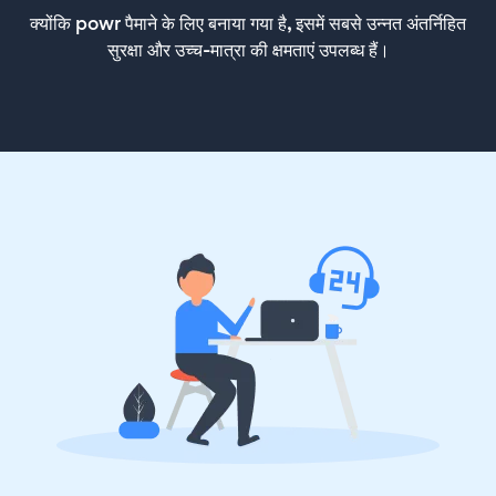
क्योंकि powr पैमाने के लिए बनाया गया है, इसमें सबसे उन्नत अंतर्निहित
सुरक्षा और उच्च-मात्रा की क्षमताएं उपलब्ध हैं।