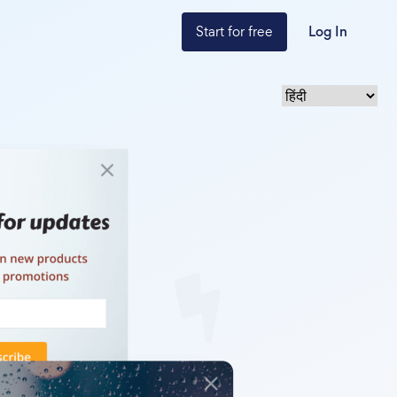
Start for free
Log In