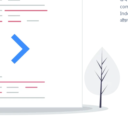
comp
Ind
ऑफ़र