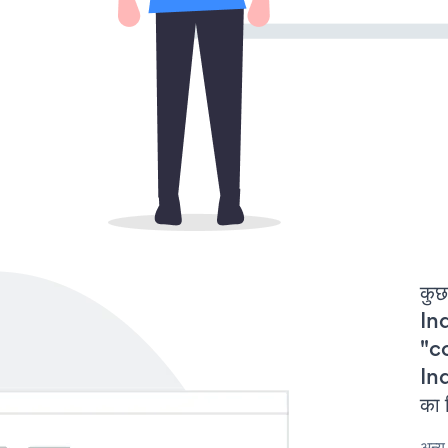
कुछ
In
"co
In
का 
अन्