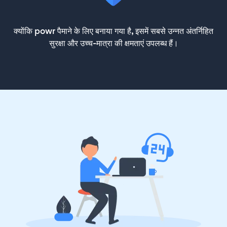
क्योंकि powr पैमाने के लिए बनाया गया है, इसमें सबसे उन्नत अंतर्निहित
सुरक्षा और उच्च-मात्रा की क्षमताएं उपलब्ध हैं।