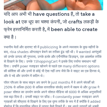
यदि आप अभी भी have questions हैं, तो take a
look at एक धूप का चश्मा कंपनी, जो crafts लकड़ी के
फ्रेम हस्तनिर्मित करती है, में been able to create
क्या है।
स्थानीय मेलों और क्राफ्ट शो में publicizing के अपने व्यवसाय के कुछ महीनों के
बाद, rbia shades ऑनलाइन बेचने का तरीका ढूंढ रही थी। वे wanted आगंतुकों
को उनके उत्पाद की गुणवत्ता, उनके हल्के और एर्गोनोमिक डिज़ाइन, एक आकर्षक तरीके
से दिखाने के लिए। उनके 1ShoppingCart ने इसके लिए पर्याप्त समाधान नहीं
दिया। उन्होंने powr स्लाइडर खोजने से पहले एक many different options
की कोशिश की और उनमें से कोई भी ऐसा नहीं लगा जैसे कि वे साइट का एक हिस्सा थे,
और वे भद्दे और उपयोग में कठिन थे।
पॉवर पॉपअप के साथ साइन अप करने के just months में वे अपने संपर्कों को
250% से अधिक (600 से अधिक वास्तविक संपर्क) करने में सक्षम थे और grow ने
powr सोशल का उपयोग करके अपने सोशल मीडिया को 6000 से अधिक अनुयायियों
तक बढ़ा दिया है। उनकी साइट पर फ़ीड। वे constantly powr स्लाइडर अपने
ग्राहकों को शीघ्रता से दिखाने के लिए एक दृश्य तरीके के रूप में हैं क्योंकि वे added
होमपेज हैं कि वास्तविक जीवन में उत्पाद कैसे दिखते हैं। यह अपने उत्पादों को अच्छी