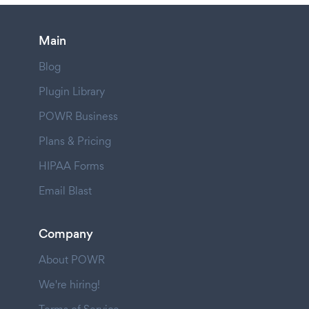
Main
Blog
Plugin Library
POWR Business
Plans & Pricing
HIPAA Forms
Email Blast
Company
About POWR
We're hiring!