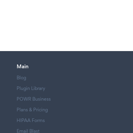
Main
Blog
Plugin Library
POWR Business
Plans & Pricing
HIPAA Forms
Email Blast