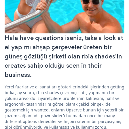
Hala have questions iseniz, take a look at
el yapımı ahşap çerçeveler üreten bir
güneş gözlüğü şirketi olan rbia shades'in
creates sahip olduğu seen in their
business.
Yerel fuarlar ve el sanatları gösterilerindeki işlerinden getting
birkaç ay sonra, rbia shades çevrimiçi satış yapmanın bir
yolunu arıyordu. ziyaretçilere ürünlerinin kalitesini, hafif ve
ergonomik tasarımlarını görsel olarak çekici bir şekilde
göstermek için wanted. onların Upserve bunun için yeterli bir
çözüm sağlamadı. powr slider'ı bulmadan önce bir many
different options denediler ve hiçbiri sitenin bir parçasıymış
gibi görünmüyordu ve kullanışsız ve kullanımı zordu.