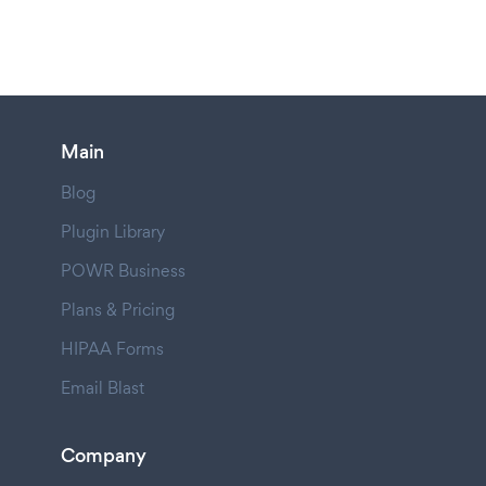
Main
Blog
Plugin Library
POWR Business
Plans & Pricing
HIPAA Forms
Email Blast
Company