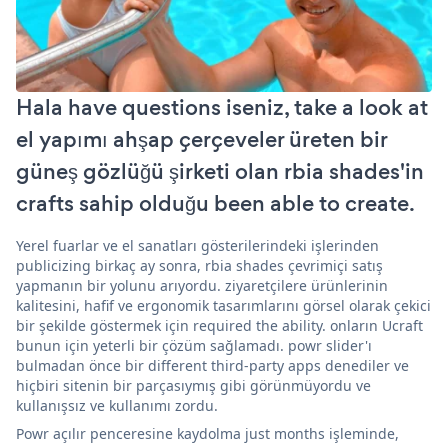
Hala have questions iseniz, take a look at
el yapımı ahşap çerçeveler üreten bir
güneş gözlüğü şirketi olan rbia shades'in
crafts sahip olduğu been able to create.
Yerel fuarlar ve el sanatları gösterilerindeki işlerinden
publicizing birkaç ay sonra, rbia shades çevrimiçi satış
yapmanın bir yolunu arıyordu. ziyaretçilere ürünlerinin
kalitesini, hafif ve ergonomik tasarımlarını görsel olarak çekici
bir şekilde göstermek için required the ability. onların Ucraft
bunun için yeterli bir çözüm sağlamadı. powr slider'ı
bulmadan önce bir different third-party apps denediler ve
hiçbiri sitenin bir parçasıymış gibi görünmüyordu ve
kullanışsız ve kullanımı zordu.
Powr açılır penceresine kaydolma just months işleminde,