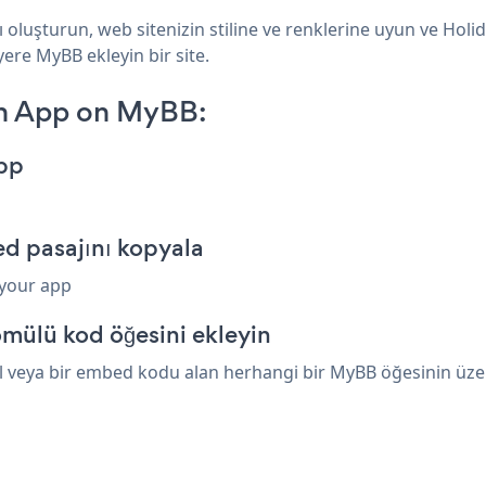
luşturun, web sitenizin stiline ve renklerine uyun ve Holi
yere MyBB ekleyin bir site.
n App on MyBB:
pp
 pasajını kopyala
 your app
mülü kod öğesini ekleyin
veya bir embed kodu alan herhangi bir MyBB öğesinin üzerin