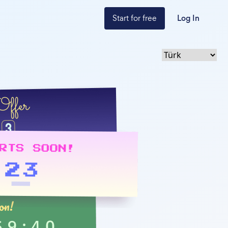
Start for free
Log In