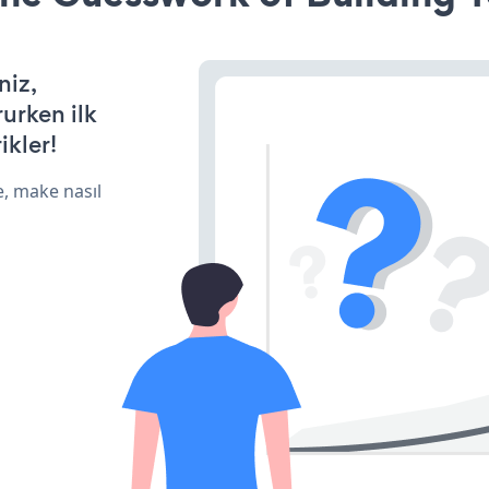
niz,
rurken ilk
ikler!
e, make nasıl