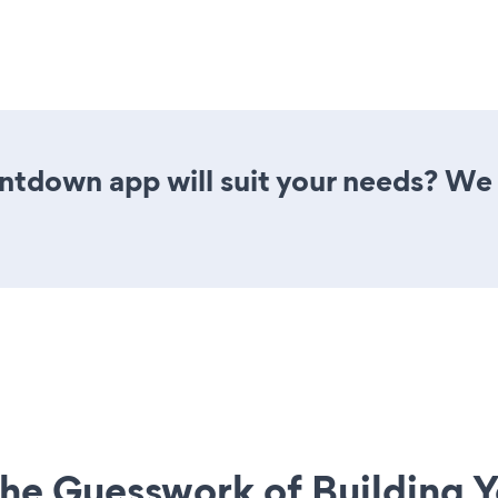
ntdown app will suit your needs? We 
he Guesswork of Building Y