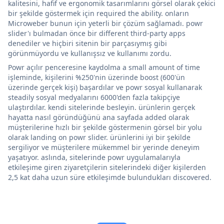
kalitesini, hafif ve ergonomik tasarımlarını görsel olarak çekici
bir şekilde göstermek için required the ability. onların
Microweber bunun için yeterli bir çözüm sağlamadı. powr
slider'ı bulmadan önce bir different third-party apps
denediler ve hiçbiri sitenin bir parçasıymış gibi
görünmüyordu ve kullanışsız ve kullanımı zordu.
Powr açılır penceresine kaydolma a small amount of time
işleminde, kişilerini %250'nin üzerinde boost (600'ün
üzerinde gerçek kişi) başardılar ve powr sosyal kullanarak
steadily sosyal medyalarını 6000'den fazla takipçiye
ulaştırdılar. kendi sitelerinde besleyin. ürünlerin gerçek
hayatta nasıl göründüğünü ana sayfada added olarak
müşterilerine hızlı bir şekilde göstermenin görsel bir yolu
olarak landing on powr slider. ürünlerini iyi bir şekilde
sergiliyor ve müşterilere mükemmel bir yerinde deneyim
yaşatıyor. aslında, sitelerinde powr uygulamalarıyla
etkileşime giren ziyaretçilerin sitelerindeki diğer kişilerden
2,5 kat daha uzun süre etkileşimde bulundukları discovered.