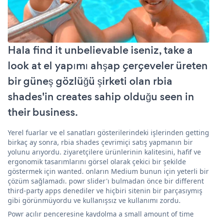
Hala find it unbelievable iseniz, take a
look at el yapımı ahşap çerçeveler üreten
bir güneş gözlüğü şirketi olan rbia
shades'in creates sahip olduğu seen in
their business.
Yerel fuarlar ve el sanatları gösterilerindeki işlerinden getting
birkaç ay sonra, rbia shades çevrimiçi satış yapmanın bir
yolunu arıyordu. ziyaretçilere ürünlerinin kalitesini, hafif ve
ergonomik tasarımlarını görsel olarak çekici bir şekilde
göstermek için wanted. onların Medium bunun için yeterli bir
çözüm sağlamadı. powr slider'ı bulmadan önce bir different
third-party apps denediler ve hiçbiri sitenin bir parçasıymış
gibi görünmüyordu ve kullanışsız ve kullanımı zordu.
Powr açılır penceresine kaydolma a small amount of time