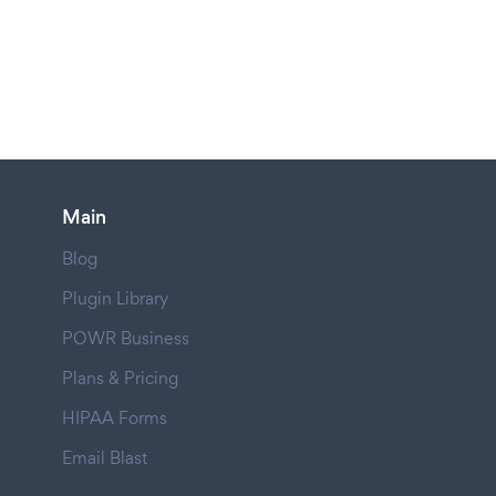
Main
Blog
Plugin Library
POWR Business
Plans & Pricing
HIPAA Forms
Email Blast