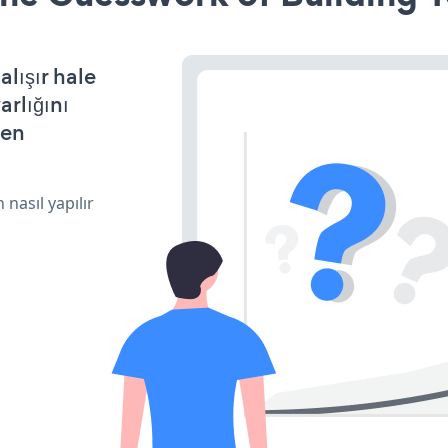
lışır hale
arlığını
den
 nasıl yapılır