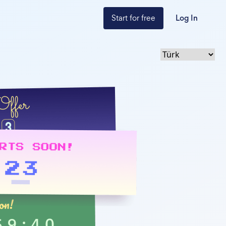
Start for free
Log In