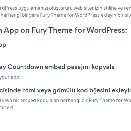
dPress uygulamanızı oluşturun, web sitenizin stiline ve re
z herhangi bir yere Fury Theme for WordPress ekleyin bir sit
 App on Fury Theme for WordPress:
pp
day Countdown embed pasajını kopyala
 your app
isinde html veya gömülü kod öğesini ekleyi
veya bir embed kodu alan herhangi bir Fury Theme for Word
necek!