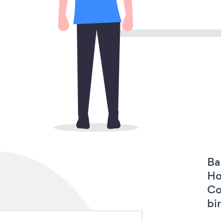
Ba
Ho
Co
bir