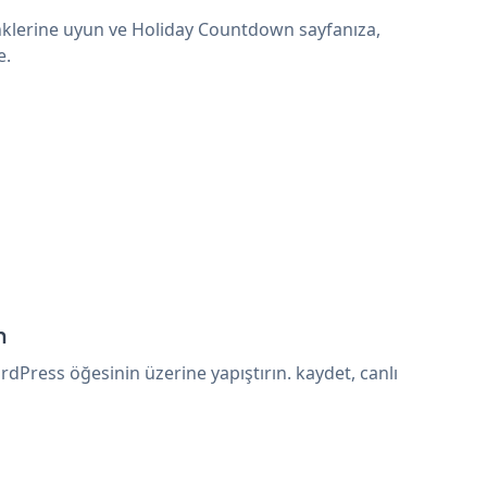
nklerine uyun ve Holiday Countdown sayfanıza,
e.
n
Press öğesinin üzerine yapıştırın. kaydet, canlı