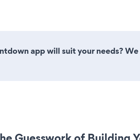
ntdown app will suit your needs? We 
he Guesswork of Building Y