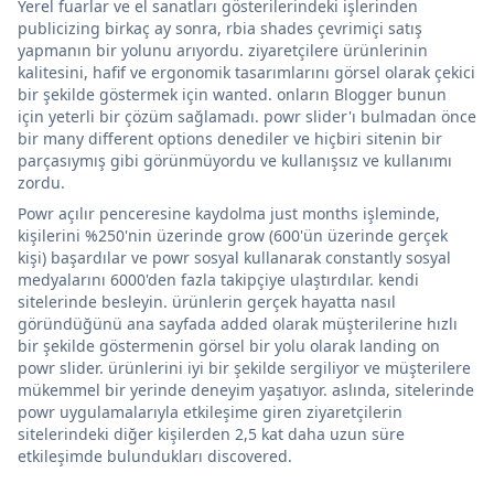
Yerel fuarlar ve el sanatları gösterilerindeki işlerinden
publicizing birkaç ay sonra, rbia shades çevrimiçi satış
yapmanın bir yolunu arıyordu. ziyaretçilere ürünlerinin
kalitesini, hafif ve ergonomik tasarımlarını görsel olarak çekici
bir şekilde göstermek için wanted. onların Blogger bunun
için yeterli bir çözüm sağlamadı. powr slider'ı bulmadan önce
bir many different options denediler ve hiçbiri sitenin bir
parçasıymış gibi görünmüyordu ve kullanışsız ve kullanımı
zordu.
Powr açılır penceresine kaydolma just months işleminde,
kişilerini %250'nin üzerinde grow (600'ün üzerinde gerçek
kişi) başardılar ve powr sosyal kullanarak constantly sosyal
medyalarını 6000'den fazla takipçiye ulaştırdılar. kendi
sitelerinde besleyin. ürünlerin gerçek hayatta nasıl
göründüğünü ana sayfada added olarak müşterilerine hızlı
bir şekilde göstermenin görsel bir yolu olarak landing on
powr slider. ürünlerini iyi bir şekilde sergiliyor ve müşterilere
mükemmel bir yerinde deneyim yaşatıyor. aslında, sitelerinde
powr uygulamalarıyla etkileşime giren ziyaretçilerin
sitelerindeki diğer kişilerden 2,5 kat daha uzun süre
etkileşimde bulundukları discovered.