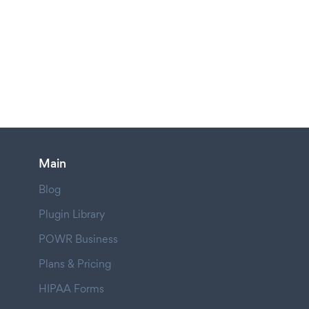
Main
Blog
Plugin Library
POWR Business
Plans & Pricing
HIPAA Forms