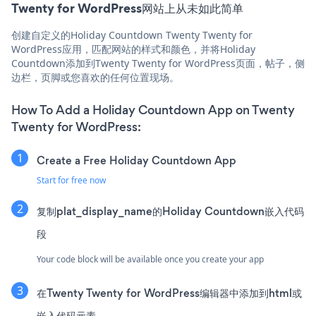
Twenty for WordPress网站上从未如此简单
创建自定义的Holiday Countdown Twenty Twenty for
WordPress应用，匹配网站的样式和颜色，并将Holiday
Countdown添加到Twenty Twenty for WordPress页面，帖子，侧
边栏，页脚或您喜欢的任何位置现场。
How To Add a Holiday Countdown App on Twenty
Twenty for WordPress:
Create a Free Holiday Countdown App
Start for free now
复制plat_display_name的Holiday Countdown嵌入代码
段
Your code block will be available once you create your app
在Twenty Twenty for WordPress编辑器中添加到html或
嵌入代码元素