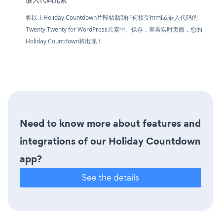
将以上Holiday Countdown片段粘贴到任何接受html或嵌入代码的
Twenty Twenty for WordPress元素中。保存，查看实时页面，您的
Holiday Countdown将出现！
Need to know more about features and
integrations of our Holiday Countdown
app?
See the details