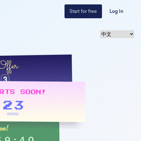
Start for free
Log In