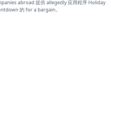
panies abroad 提供 allegedly 应用程序 Holiday
ntdown 的 for a bargain。