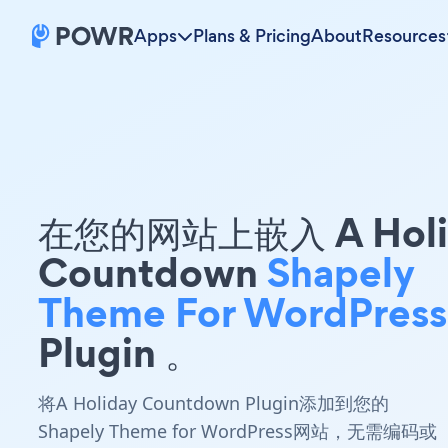
Apps
Plans & Pricing
About
Resources
在您的网站上嵌入 A Holi
Countdown
Shapely
Theme For WordPress
Plugin 。
将A Holiday Countdown Plugin添加到您的
Shapely Theme for WordPress网站，无需编码或