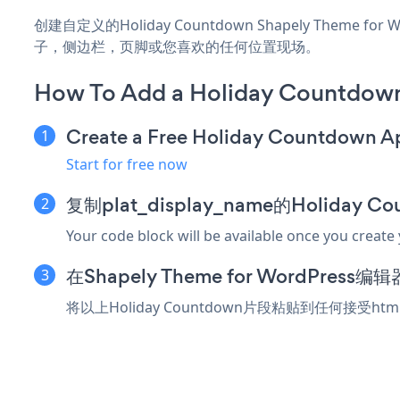
创建自定义的Holiday Countdown Shapely Theme f
子，侧边栏，页脚或您喜欢的任何位置现场。
How To Add a Holiday Countdown
Create a Free Holiday Countdown A
Start for free now
复制plat_display_name的Holiday 
Your code block will be available once you create
在Shapely Theme for WordPre
将以上Holiday Countdown片段粘贴到任何接受htm