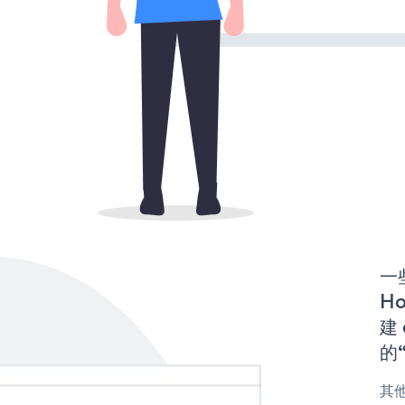
一些
H
建 
的“
其他