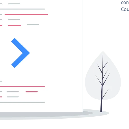
com
Cou