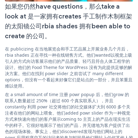
如果您仍然have questions，那么take a
look at 是一家拥有creates 手工制作木制框架
的太阳镜公司rbia shades 拥有been able to
create 的公司。
在 publicizing 在当地展览会和手工艺品展上开展业务几个月后，
rbia shades 正在寻找一种在线销售方式。他们wanted以视觉上吸
引人的方式向访客展示他们的产品质量、轻巧且符合人体工程学的
设计。他们的 Food Theme for WordPress 没有为此提供足够的解
决方案。他们在找到 powr slider 之前尝试了 many different
options，但没有一个看起来好像它们是站点的一部分，并且笨重且
难以使用。
在 a small amount of time 注册 powr popup 后，他们grow 的
联系人数量超过 250%（超过 600 个真实联系人），并且
constantly 利用 powr 社交将他们的社交媒体扩大到 6000 多个关
注者在他们的网站上喂食。他们added powr slider 作为一种视觉
方式来快速向他们的客户展示coming to 主页上的产品在现实生活
中的样子。它很好地展示了他们的产品，并无缝地为客户提供了出
色的现场体验。事实上，他们discovered发现与他们网站上的
powr 应用程序交互的访问者的参与时间是他们网站上任何其他人的