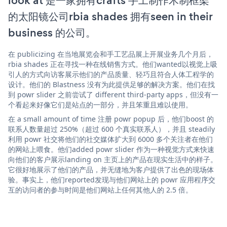
look at 是一家拥有crafts 手工制作木制框架
的太阳镜公司rbia shades 拥有seen in their
business 的公司。
在 publicizing 在当地展览会和手工艺品展上开展业务几个月后，
rbia shades 正在寻找一种在线销售方式。他们wanted以视觉上吸
引人的方式向访客展示他们的产品质量、轻巧且符合人体工程学的
设计。他们的 Blastness 没有为此提供足够的解决方案。他们在找
到 powr slider 之前尝试了 different third-party apps，但没有一
个看起来好像它们是站点的一部分，并且笨重且难以使用。
在 a small amount of time 注册 powr popup 后，他们boost 的
联系人数量超过 250%（超过 600 个真实联系人），并且 steadily
利用 powr 社交将他们的社交媒体扩大到 6000 多个关注者在他们
的网站上喂食。他们added powr slider 作为一种视觉方式来快速
向他们的客户展示landing on 主页上的产品在现实生活中的样子。
它很好地展示了他们的产品，并无缝地为客户提供了出色的现场体
验。事实上，他们reported发现与他们网站上的 powr 应用程序交
互的访问者的参与时间是他们网站上任何其他人的 2.5 倍。