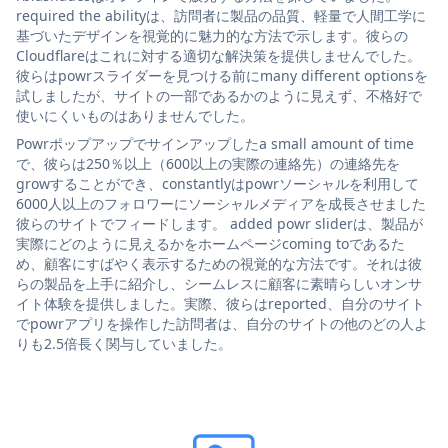
required the abilityは、訪問者に製品の品質、軽量で人間工学に
基づいたデザインを視覚的に魅力的な方法で示します。彼らの
Cloudflareはこれに対する適切な解決策を提供しませんでした。
彼らはpowrスライダーを見つける前にmany different optionsを
試しましたが、サイトの一部であるかのように見えず、不格好で
使いにくいものはありませんでした。
Powrポップアップでサインアップしたa small amount of time
で、彼らは250％以上（600以上の実際の連絡先）の連絡先を
growすることができ、constantlyはpowrソーシャルを利用して
6000人以上のフォロワーにソーシャルメディアを成長させました
彼らのサイトでフィードします。 added powr sliderは、製品が
実際にどのように見えるかをホームページcoming toであるた
め、顧客にすばやく表示するための視覚的な方法です。それは彼
らの製品を上手に紹介し、シームレスに顧客に素晴らしいオンサ
イト体験を提供しました。実際、彼らはreported、自分のサイト
でpowrアプリを操作した訪問者は、自分のサイトの他のどの人よ
りも2.5倍長く関与していました。