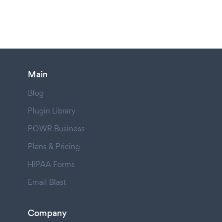
Main
Blog
Plugin Library
POWR Business
Plans & Pricing
HIPAA Forms
Email Blast
Company