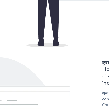
कुछ
Ho
जो
'no
अन्
comp
Cou